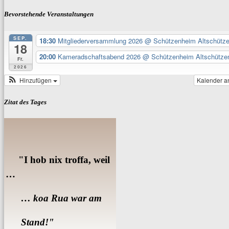
Bevorstehende Veranstaltungen
SEP.
18:30
Mitgliederversammlung 2026
@ Schützenheim Altschütz
18
20:00
Kameradschaftsabend 2026
@ Schützenheim Altschütze
Fr.
2026
Hinzufügen
Kalender a
Zitat des Tages
"I hob nix troffa, weil
…
… koa Rua war am
Stand!"