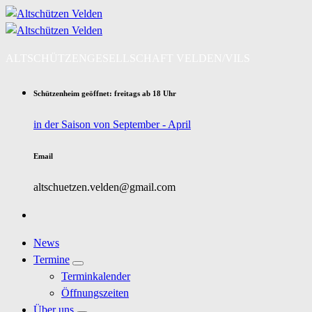
Zum
Inhalt
springen
ALTSCHÜTZENGESELLSCHAFT VELDEN/VILS
Schützenheim geöffnet: freitags ab 18 Uhr
in der Saison von September - April
Email
altschuetzen.velden@gmail.com
News
Termine
Terminkalender
Öffnungszeiten
Über uns