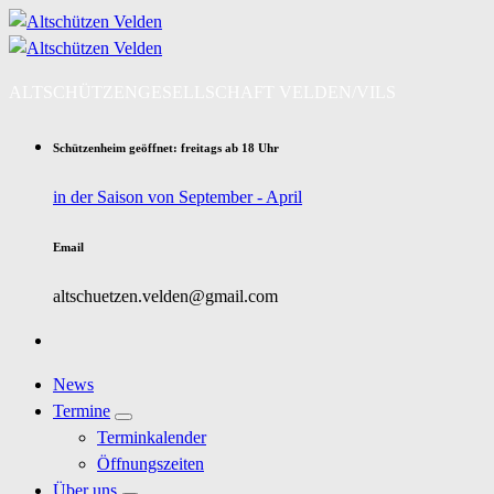
Zum
Inhalt
springen
ALTSCHÜTZENGESELLSCHAFT VELDEN/VILS
Schützenheim geöffnet: freitags ab 18 Uhr
in der Saison von September - April
Email
altschuetzen.velden@gmail.com
News
Termine
Terminkalender
Öffnungszeiten
Über uns