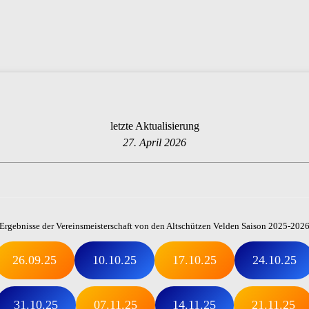
letzte Aktualisierung
27. April 2026
Ergebnisse der Vereinsmeisterschaft von den Altschützen Velden Saison 2025-202
26.09.25
10.10.25
17.10.25
24.10.25
31.10.25
07.11.25
14.11.25
21.11.25