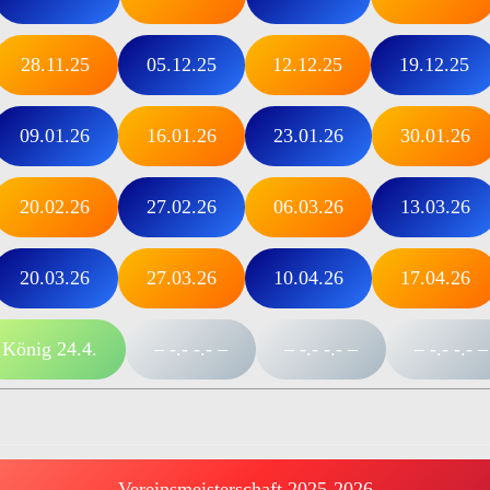
28.11.25
05.12.25
12.12.25
19.12.25
09.01.26
16.01.26
23.01.26
30.01.26
20.02.26
27.02.26
06.03.26
13.03.26
20.03.26
27.03.26
10.04.26
17.04.26
König 24.4.
– -.- -.- –
– -.- -.- –
– -.- -.- –
Vereinsmeisterschaft 2025-2026