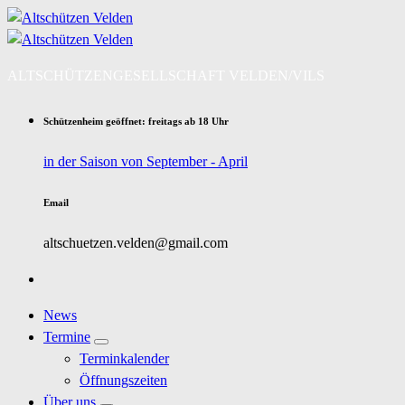
Zum
Inhalt
springen
ALTSCHÜTZENGESELLSCHAFT VELDEN/VILS
Schützenheim geöffnet: freitags ab 18 Uhr
in der Saison von September - April
Email
altschuetzen.velden@gmail.com
News
Termine
Terminkalender
Öffnungszeiten
Über uns