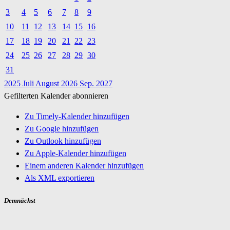
3
4
5
6
7
8
9
10
11
12
13
14
15
16
17
18
19
20
21
22
23
24
25
26
27
28
29
30
31
2025
Juli
August 2026
Sep.
2027
Gefilterten Kalender abonnieren
Zu Timely-Kalender hinzufügen
Zu Google hinzufügen
Zu Outlook hinzufügen
Zu Apple-Kalender hinzufügen
Einem anderen Kalender hinzufügen
Als XML exportieren
Demnächst