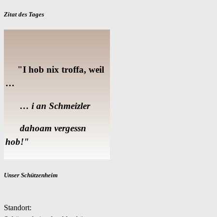
Zitat des Tages
"I hob nix troffa, weil
…
… i an Schmeizler
dahoam vergessn
hob!"
Unser Schützenheim
Standort: