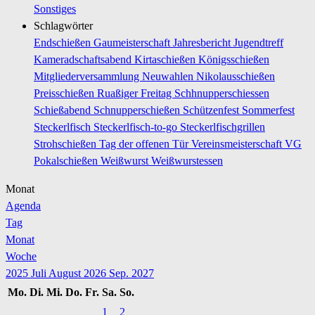
Sonstiges
Schlagwörter
Endschießen
Gaumeisterschaft
Jahresbericht
Jugendtreff
Kameradschaftsabend
Kirtaschießen
Königsschießen
Mitgliederversammlung
Neuwahlen
Nikolausschießen
Preisschießen
Ruaßiger Freitag
Schhnupperschiessen
Schießabend
Schnupperschießen
Schützenfest
Sommerfest
Steckerlfisch
Steckerlfisch-to-go
Steckerlfischgrillen
Strohschießen
Tag der offenen Tür
Vereinsmeisterschaft
VG
Pokalschießen
Weißwurst
Weißwurstessen
Monat
Agenda
Tag
Monat
Woche
2025
Juli
August 2026
Sep.
2027
Mo.
Di.
Mi.
Do.
Fr.
Sa.
So.
1
2