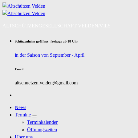
Zum
Inhalt
springen
ALTSCHÜTZENGESELLSCHAFT VELDEN/VILS
Schützenheim geöffnet: freitags ab 18 Uhr
in der Saison von September - April
Email
altschuetzen.velden@gmail.com
News
Termine
Terminkalender
Öffnungszeiten
Über uns